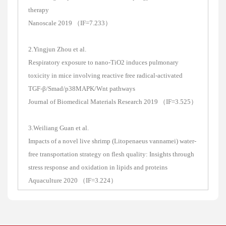
therapy
Nanoscale 2019 （IF=7.233）
2.Yingjun Zhou et al.
Respiratory exposure to nano‐TiO2 induces pulmonary
toxicity in mice involving reactive free radical‐activated
TGF‐β/Smad/p38MAPK/Wnt pathways
Journal of Biomedical Materials Research 2019 （IF=3.525）
3.Weiliang Guan et al.
Impacts of a novel live shrimp (Litopenaeus vannamei) water-
free transportation strategy on flesh quality: Insights through
stress response and oxidation in lipids and proteins
Aquaculture 2020 （IF=3.224）