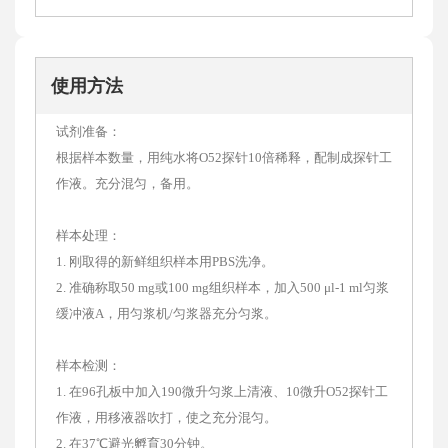
使用方法
试剂准备：
根据样本数量，用纯水将O52探针10倍稀释，配制成探针工
作液。充分混匀，备用。
样本处理：
1. 刚取得的新鲜组织样本用PBS洗净。
2. 准确称取50 mg或100 mg组织样本，加入500 μl-1 ml匀浆
缓冲液A，用匀浆机/匀浆器充分匀浆。
样本检测：
1. 在96孔板中加入190微升匀浆上清液、10微升O52探针工
作液，用移液器吹打，使之充分混匀。
2. 在37℃避光孵育30分钟。