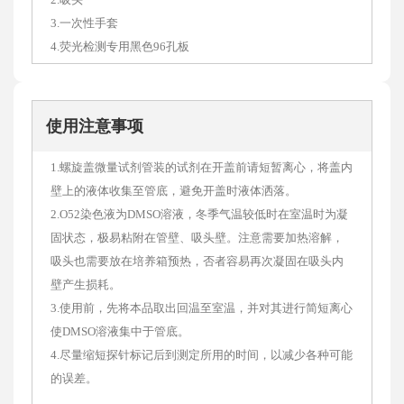
3.一次性手套
4.荧光检测专用黑色96孔板
使用注意事项
1.螺旋盖微量试剂管装的试剂在开盖前请短暂离心，将盖内
壁上的液体收集至管底，避免开盖时液体洒落。
2.O52染色液为DMSO溶液，冬季气温较低时在室温时为凝
固状态，极易粘附在管壁、吸头壁。注意需要加热溶解，
吸头也需要放在培养箱预热，否者容易再次凝固在吸头内
壁产生损耗。
3.使用前，先将本品取出回温至室温，并对其进行简短离心
使DMSO溶液集中于管底。
4.尽量缩短探针标记后到测定所用的时间，以减少各种可能
的误差。