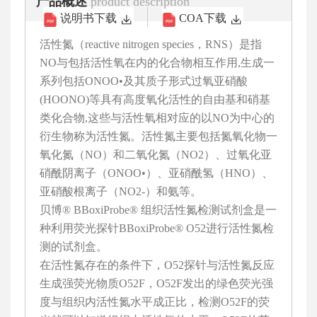
产品概述
product description
说明书下载
COA下载
活性氮（reactive nitrogen species，RNS）是指
NO与包括活性氧在内的化合物相互作用,生成一
系列包括ONOO•及其质子形式过氧亚硝酸
(HOONO)等具有高度氧化活性的自由基和硝基
类化合物,这些与活性氧相对应的以NO为中心的
衍生物称为活性氮。活性氮主要包括氮氧化物一
氧化氮（NO）和二氧化氮（NO2）、过氧化亚
硝酰阴离子（ONOO•）、亚硝酰氢（HNO）、
亚硝酸根离子（NO2-）和氨等。
贝博® BBoxiProbe® 组织活性氮检测试剂盒是一
种利用荧光探针BBoxiProbe® O52进行活性氮检
测的试剂盒。
在活性氮存在的条件下，O52探针与活性氮反应
生成强荧光物质O52F，O52F发出的绿色荧光强
度与组织内活性氮水平成正比，检测O52F的荧