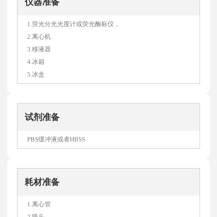
仪器准备
1.荧光分光光度计或荧光酶标仪，
2.离心机
3.移液器
4.冰箱
5.冰盒
试剂准备
PBS缓冲液或者HBSS
耗材准备
1.离心管
2.吸头