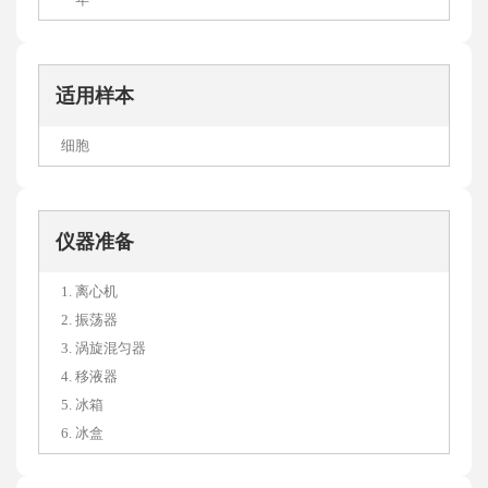
适用样本
细胞
仪器准备
1. 离心机
2. 振荡器
3. 涡旋混匀器
4. 移液器
5. 冰箱
6. 冰盒