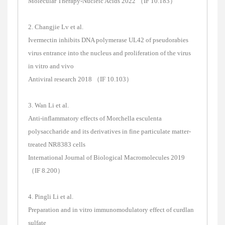
Molecular Therapy-Nucleic Acids 2022 （IF 10.183）
2. Changjie Lv et al.
Ivermectin inhibits DNA polymerase UL42 of pseudorabies
virus entrance into the nucleus and proliferation of the virus
in vitro and vivo
Antiviral research 2018 （IF 10.103）
3. Wan Li et al.
Anti-inflammatory effects of Morchella esculenta
polysaccharide and its derivatives in fine particulate matter-
treated NR8383 cells
International Journal of Biological Macromolecules 2019
（IF 8.200）
4. Pingli Li et al.
Preparation and in vitro immunomodulatory effect of curdlan
sulfate