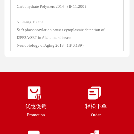
Carbohydrate Polymers 2014 （IF 11.200）
5. Guang Yu et al.
Ser9 phosphorylation causes cytoplasmic detention of
I2PP2A/SET in Alzheimer disease
Neurobiology of Aging 2013 （IF 6.189）
优惠促销
轻松下单
Promotion
Order