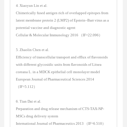
4. Xiaoyun Lin et al.
Chimerically fused antigen rich of overlapped epitopes from
latent membrane protein 2 (LMP2) of Epstein–Barr virus as a
potential vaccine and diagnostic agent
Cellular & Molecular Immunology 2016 （IF=22.096）
5. Zhaolin Chen et al.
Efficiency of transcellular transport and efflux of flavonoids
with different glycosidic units from flavonoids of Litsea
coreana L. in a MDCK epithelial cell monolayer model
European Journal of Pharmaceutical Sciences 2014
（IF=5.112）
6. Tian Dai et al.
Preparation and drug release mechanism of CTS-TAX-NP-
MSCs drug delivery system
International Journal of Pharmaceutics 2013 （IF=6.510）