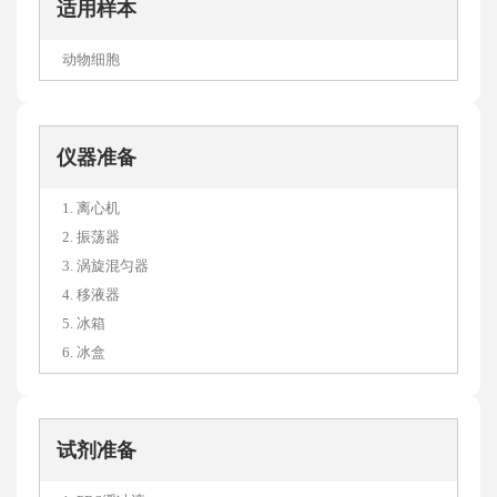
适用样本
动物细胞
仪器准备
1. 离心机
2. 振荡器
3. 涡旋混匀器
4. 移液器
5. 冰箱
6. 冰盒
试剂准备