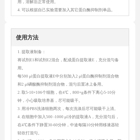
用，溶解后正常使用。
4. 可以根据自己实验需要加入其它蛋白酶抑制剂单品。
使用方法
1. 提取液制备：
将试剂E1和试剂E2混合，配成蛋白提取液E，充分混匀备
用。
每500 μl蛋白提取液E中分别加入2 μl蛋白酶抑制剂混合物
和2 μl磷酸酶抑制剂混合物，混匀后置冰上备用。
2. 取5-10×106个细胞，在4℃，800×g条件下离心5-10分
钟，小心吸取培养基，尽可能吸干。
3. 用冷PBS洗涤细胞两次，每次洗涤后尽可能吸干上清。
4. 在细胞中加入500 -1000 μl冷的提取液A，充分混匀后，
在4℃条件下静置30-60分钟，中途每隔10分钟用移液器轻
轻吹打混匀。