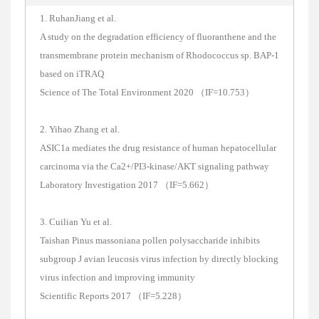
1. RuhanJiang et al.
A study on the degradation efficiency of fluoranthene and the
transmembrane protein mechanism of Rhodococcus sp. BAP-1
based on iTRAQ
Science of The Total Environment 2020 （IF=10.753）
2. Yihao Zhang et al.
ASIC1a mediates the drug resistance of human hepatocellular
carcinoma via the Ca2+/PI3-kinase/AKT signaling pathway
Laboratory Investigation 2017 （IF=5.662）
3. Cuilian Yu et al.
Taishan Pinus massoniana pollen polysaccharide inhibits
subgroup J avian leucosis virus infection by directly blocking
virus infection and improving immunity
Scientific Reports 2017 （IF=5.228）