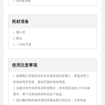
1. PBS缓冲液
耗材准备
1. 离心管
2. 吸头
3. 一次性手套
使用注意事项
1. 旋帽离心管装的试剂在开盖前请短暂离心，将盖内壁上
的液体甩至管底，避免开盖时液体洒落。
2. 实验过程中的所有试剂须预冷；所有器具须放-20℃冰箱
预冷。整个过程须保持样品处于低温。
3. 蛋白酶抑制剂储存期间溶液如果出现沉淀，不影响使