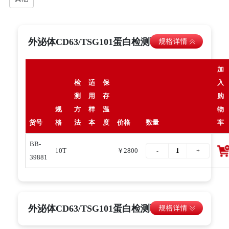
外泌体CD63/TSG101蛋白检测试剂盒
加
检
适
保
入
测
用
存
购
规
方
样
温
物
货号
格
法
本
度
价格
数量
车
BB-
10T
￥2800
39881
外泌体CD63/TSG101蛋白检测试剂盒