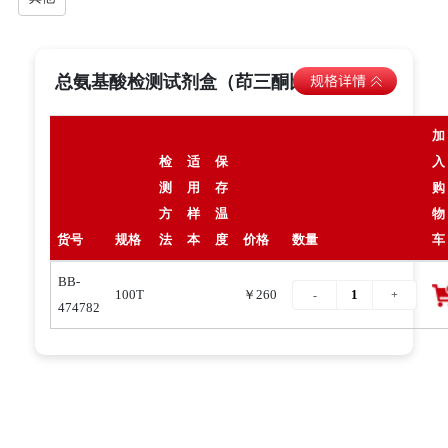
总氨基酸检测试剂盒（茚三酮比色法）
加
检
适
保
入
测
用
存
购
方
样
温
物
货号
规格
法
本
度
价格
数量
车
BB-
100T
￥260
474782