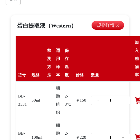
蛋白提取液（Western）
加
检
适
保
入
测
用
存
购
方
样
温
物
货号
规格
法
本
度
价格
数量
车
细
BB-
胞
2-
50ml
￥150
3531
组
8℃
织
细
BB-
胞
2-
100ml
￥220