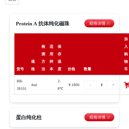
Protein A 抗体纯化磁珠
加
检
适
保
入
测
用
存
购
规
方
样
温
物
货号
格
法
本
度
价格
数量
车
BB-
2-
4ml
￥1800
38101
8℃
蛋白纯化柱