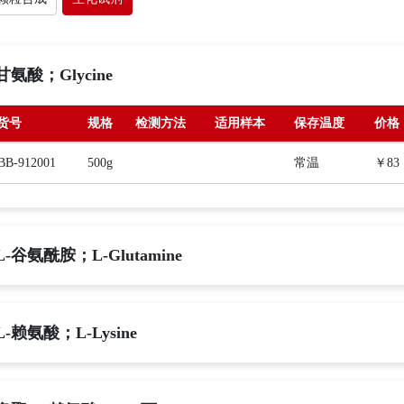
甘氨酸；Glycine
货号
规格
检测方法
适用样本
保存温度
价格
BB-912001
500g
常温
￥83
L-谷氨酰胺；L-Glutamine
L-赖氨酸；L-Lysine