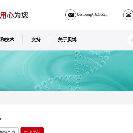
用心
为您
bestbio@163.com
用和技术
支持
关于贝博
他
颗粒合成
生化试剂