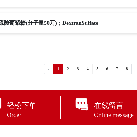
硫酸葡聚糖(分子量50万)；DextranSulfate
‹
1
2
3
4
5
6
7
8
.
轻松下单
在线留言
Order
Online message